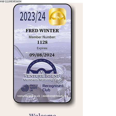
AW-11199363404
Welcome